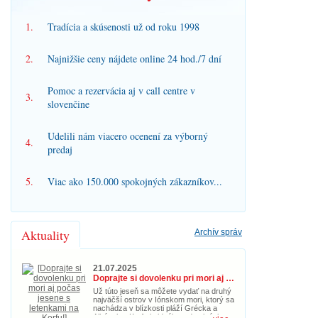
1.
Tradícia a skúsenosti už od roku 1998
2.
Najnižšie ceny nájdete online 24 hod./7 dní
Pomoc a rezervácia aj v call centre v
3.
slovenčine
Udelili nám viacero ocenení za výborný
4.
predaj
5.
Viac ako 150.000 spokojných zákazníkov...
Aktuality
Archív správ
21.07.2025
Doprajte si dovolenku pri mori aj počas jesene s letenkami na Korfu!
Už túto jeseň sa môžete vydať na druhý
najväčší ostrov v Iónskom mori, ktorý sa
nachádza v blízkosti pláží Grécka a
Albánska. Korfu je ideálnou destináciou