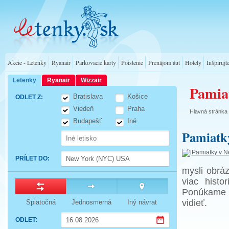
Akcie - Letenky
Ryanair
Parkovacie karty
Poistenie
Prenájom áut
Hotely
Inšpirujt
Letenky
Ryanair
Wizzair
Pamia
Bratislava
Košice
ODLET Z
:
Viedeň
Praha
Hlavná stránka
Budapešť
Iné
Pamiatk
PRÍLET DO
:
mysli obrá
viac histo
Ponúkame v
vidieť.
Spiatočná
Jednosmerná
Iný návrat
ODLET
: