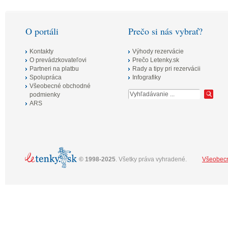
tých, ktorí túžia len relaxovať pri šume
mora. Akciové letenky sú momentálne už
od skvelých 59€.
O portáli
Prečo si nás vybrať?
Kontakty
Výhody rezervácie
O prevádzkovateľovi
Prečo Letenky.sk
Partneri na platbu
Rady a tipy pri rezervácii
Spolupráca
Infografiky
Všeobecné obchodné
podmienky
ARS
©
1998-2025
. Všetky práva vyhradené.
Všeobec