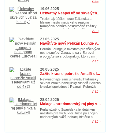
viac
nielen na leto, ale aj počas jesene. So
zľavnenými letenkami za cenu od 39€ si
19.06.2025
nenechajte ujsť príležitosť zažiť
Úchvatný Neapol už od skvelých 55€ za letenky!
dobrodružstvo na Korfu.
Tretie najväčšie mesto Talianska a
hlavné mesto magického regiónu
Kampánia ponúka neskutočné zážitky.
Toto gastronomické nebo môžete
viac
navštíviť s akciovými spiatočnými
letenkami už od 55€. Doprajte si
23.05.2025
taliansku idylku s nádherným morom už
Navštívte nový Pelikán Lounge v nákupnom centre Eurovea
teraz.
Pelikán Lounge je miestom pre všetkých
cestovateľov! Zastavte sa v Eurovei
a poraďte sa s odborníkmi, ktorí vám
pomôžu objaviť nové možnosti pre vaše
viac
ďalšie cestovateľské dobrodružstvo.
20.05.2025
Zažite krásne pobrežie Amalfi s letenkami už od 47€
Nevynechajte šancu navštíviť taliansky
skvost vďaka novej linky Viedeň-Salerno
leteckej spoločnosti Ryanair. Pobrežie
Amalfi ponúka dokonalú dovolenke s
viac
magickou prírodou, pozoruhodnými
pamiatkami a kultúrou. Kúpte si akciové
28.04.2025
letenky v hodnote 47€ teraz a doprajte si
Malaga - stredomorský raj plný slnka a kultúry!
idylický letný oddych.
Perla južného Španielska je ideálnym
miestom pre tých, ktorí túžia po spojení
nádherných pláží, bohatej histórie a
pravej andalúzskej atmosféry. Toto
viac
slnečné mesto, ktoré je zároveň
rodiskom slávneho Pabla Picassa,
ponúka niečo pre každého – od
vášnivých milovníkov umenia až po