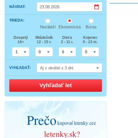
Press
NÁVRAT
:
the
down
Press
arrow
TRIEDA
:
the
key
down
to
Nezáleží
Ekonomická
Biznis
arrow
interact
key
with
Dospelý
Mládežník
Dieťa
Kojenec
to
the
16+
12 - 15 r.
2 - 11 r.
0 - 23 m.
interact
calendar
with
and
the
select
1
0
0
0
calendar
a
and
date.
select
Press
VYHĽADAŤ
:
Aj v okolité ± 3 dni
a
the
date.
question
Press
mark
the
key
Vyhľadať let
question
to
mark
get
key
the
to
keyboard
get
shortcuts
the
for
keyboard
changing
Prečo
shortcuts
dates.
for
kupovať letenky cez
changing
dates.
letenky.sk?